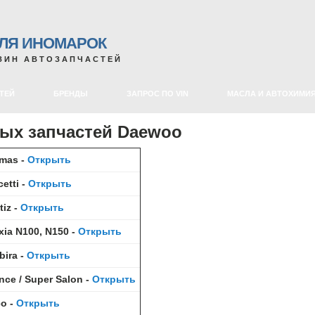
ДЛЯ ИНОМАРОК
ЗИН АВТОЗАПЧАСТЕЙ
ТЕЙ
БРЕНДЫ
ЗАПРОС ПО VIN
МАСЛА И АВТОХИМИ
ных запчастей Daewoo
mas -
Открыть
etti -
Открыть
iz -
Открыть
ia N100, N150 -
Открыть
ira -
Открыть
ce / Super Salon -
Открыть
co -
Открыть